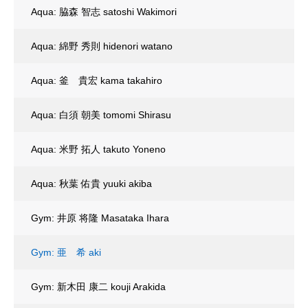
Aqua: 脇森 智志 satoshi Wakimori
Aqua: 綿野 秀則 hidenori watano
Aqua: 釜 貴宏 kama takahiro
Aqua: 白須 朝美 tomomi Shirasu
Aqua: 米野 拓人 takuto Yoneno
Aqua: 秋葉 佑貴 yuuki akiba
Gym: 井原 将隆 Masataka Ihara
Gym: 亜 希 aki
Gym: 新木田 康二 kouji Arakida