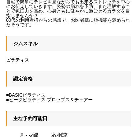
自宅で簡単にテレビを見ながらでも出来るストレッチを中心
にお伝えしていきます。姿勢の崩れを予防、また理解するこ
とで免疫力を高め、心身ともに健やかに過ごせるカラダを目
指しませんか？
80代の利用者様からの感想で、お医者様に肺機能を褒められ
たそうです。
ジムスキル
ピラティス
認定資格
■BASICピラティス
■ピークピラティス プロップス＆チェアー
主な予約可能日
応相談
月・火曜