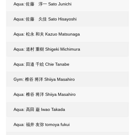
Aqua: 佐藤 淳一 Sato Junichi
Aqua: 佐藤 久佳 Sato Hisayoshi
Aqua: 松永 和夫 Kazuo Matsunaga
Aqua: 道村 重樹 Shigeki Michimura
Aqua: 田邉 千絵 Chie Tanabe
Gym: 椎谷 将洋 Shiiya Masahiro
Aqua: 椎谷 将洋 Shiiya Masahiro
Aqua: 高田 巌 Iwao Takada
Aqua: 福井 友弥 tomoya fukui