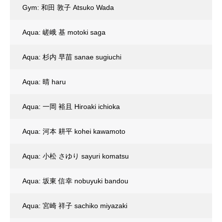
Gym: 和田 敦子 Atsuko Wada
Aqua: 嵯峨 基 motoki saga
Aqua: 杉内 早苗 sanae sugiuchi
Aqua: 晴 haru
Aqua: 一岡 裕且 Hiroaki ichioka
Aqua: 河本 耕平 kohei kawamoto
Aqua: 小松 さゆり sayuri komatsu
Aqua: 坂東 信幸 nobuyuki bandou
Aqua: 宮崎 祥子 sachiko miyazaki