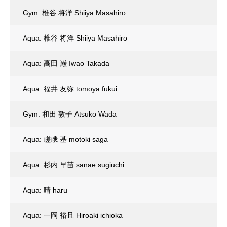
Gym: 椎谷 将洋 Shiiya Masahiro
Aqua: 椎谷 将洋 Shiiya Masahiro
Aqua: 高田 巌 Iwao Takada
Aqua: 福井 友弥 tomoya fukui
Gym: 和田 敦子 Atsuko Wada
Aqua: 嵯峨 基 motoki saga
Aqua: 杉内 早苗 sanae sugiuchi
Aqua: 晴 haru
Aqua: 一岡 裕且 Hiroaki ichioka