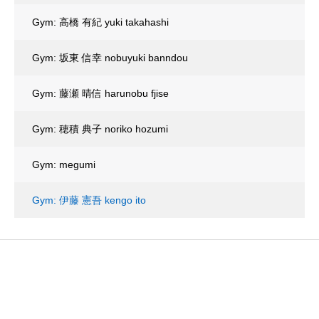
Gym: 高橋 有紀 yuki takahashi
Gym: 坂東 信幸 nobuyuki banndou
Gym: 藤瀬 晴信 harunobu fjise
Gym: 穂積 典子 noriko hozumi
Gym: megumi
Gym: 伊藤 憲吾 kengo ito