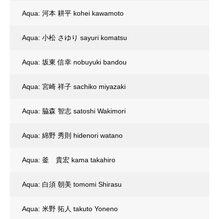
Aqua: 河本 耕平 kohei kawamoto
Aqua: 小松 さゆり sayuri komatsu
Aqua: 坂東 信幸 nobuyuki bandou
Aqua: 宮崎 祥子 sachiko miyazaki
Aqua: 脇森 智志 satoshi Wakimori
Aqua: 綿野 秀則 hidenori watano
Aqua: 釜 貴宏 kama takahiro
Aqua: 白須 朝美 tomomi Shirasu
Aqua: 米野 拓人 takuto Yoneno